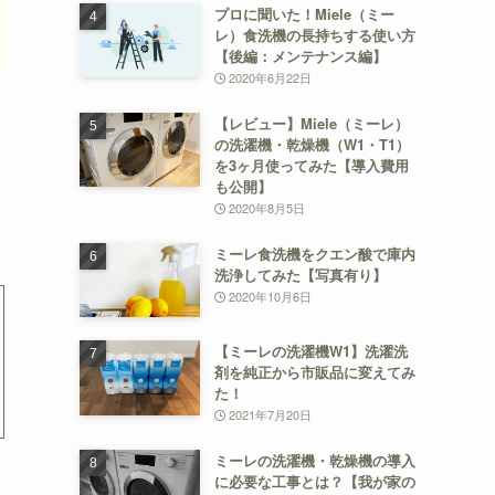
プロに聞いた！Miele（ミー
レ）食洗機の長持ちする使い方
【後編：メンテナンス編】
2020年6月22日
【レビュー】Miele（ミーレ）
ま
の洗濯機・乾燥機（W1・T1）
を3ヶ月使ってみた【導入費用
も公開】
2020年8月5日
ミーレ食洗機をクエン酸で庫内
洗浄してみた【写真有り】
2020年10月6日
【ミーレの洗濯機W1】洗濯洗
剤を純正から市販品に変えてみ
た！
2021年7月20日
ミーレの洗濯機・乾燥機の導入
に必要な工事とは？【我が家の