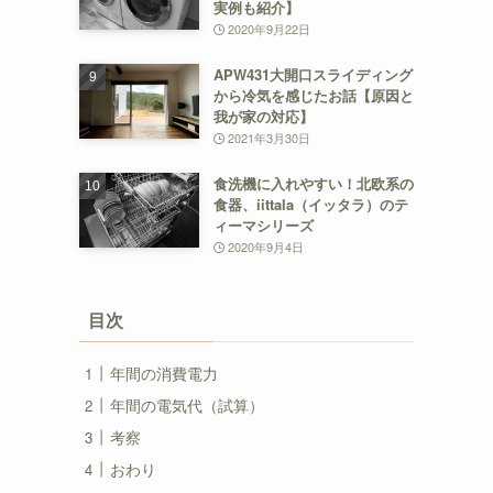
実例も紹介】
2020年9月22日
APW431大開口スライディング
から冷気を感じたお話【原因と
我が家の対応】
2021年3月30日
食洗機に入れやすい！北欧系の
食器、iittala（イッタラ）のテ
ィーマシリーズ
2020年9月4日
目次
年間の消費電力
年間の電気代（試算）
考察
おわり