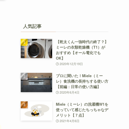
人気記事
【乾太くん一強時代の終了？】
ミーレの衣類乾燥機（T1）が
おすすめ【オール電化でも
OK】
2020年12月19日
プロに聞いた！Miele（ミー
レ）食洗機の長持ちする使い方
【前編：日常の使い方編】
2020年6月4日
Miele（ミーレ）の洗濯機W1を
使っていて感じたちっちゃなデ
メリット【７点】
2021年4月6日